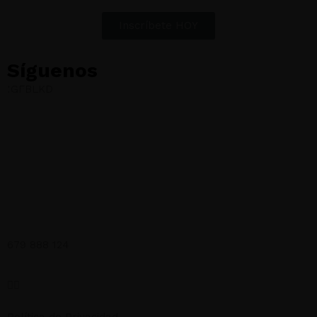
Alcanza la Excelencia.
Inscríbete HOY
Síguenos
IG
FB
LKD
Eusklinic
II Edición del Máster en Gestión, Dirección y Ventas en
Clinicas Dentales | 01-02 DIC 2023 ONLINE-ZOOM.
679 888 124
formacion@eusklinic.com