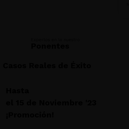
Expertos en lo nuestro
Ponentes
Casos Reales de Éxito
Hasta
el 15 de Noviembre '23
¡Promoción!
No te pierdas una oportunidad única de conseguir los
resultados que siempre has querido en tu clínica.