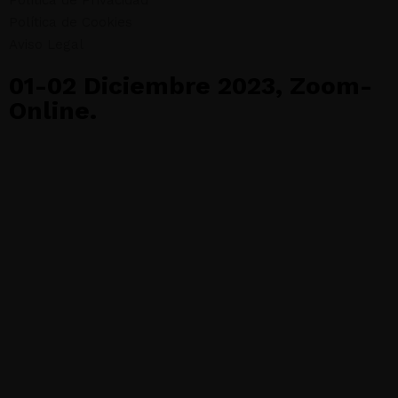
Política de Privacidad
Política de Cookies
Aviso Legal
01-02 Diciembre 2023, Zoom-
Online.
© 2023 Formación Eusklinic®. Todos los derechos
reservados.