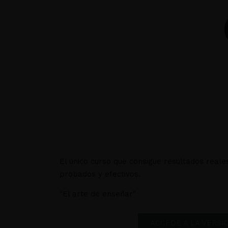
El único curso que consigue resultados reale
probados y efectivos.
"El arte de enseñar"
ACCEDE A LA VERS