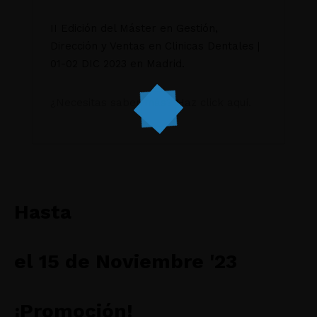
II Edición del Máster en Gestión,
Dirección y Ventas en Clinicas Dentales |
01-02 DIC 2023 en Madrid.
¿Necesitas saber más? Haz click aquí.
Hasta
el 15 de Noviembre '23
¡Promoción!