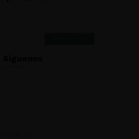
No te pierdas una oportunidad única de conseguir los
resultados que siempre has querido en tu clínica.
Alcanza la Excelencia.
Inscríbete HOY
Síguenos
IG
FB
LKD
Eusklinic
II Edición del Máster en Gestión, Dirección y Ventas en
Clinicas Dentales | 01-02 DIC 2023 ONLINE-ZOOM.
679 888 124